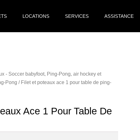
ETS
LOCATIONS
SERVICES
ASSISTANCE
ux - Soccer babyfoot, Ping-Pong, air hockey et
ng-Pong
/ Filet et poteaux ace 1 pour table de ping-
oteaux Ace 1 Pour Table De