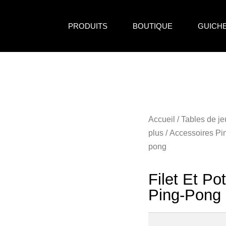
PRODUITS
BOUTIQUE
GUICH
Accueil
/
Tables de je
plus
/
Accessoires Pi
pong
Filet Et P
Ping-Pong