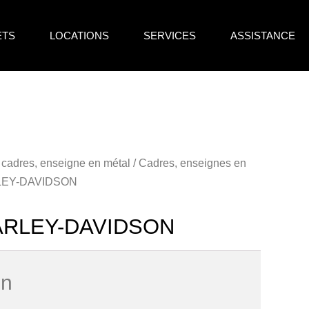
ETS
LOCATIONS
SERVICES
ASSISTANCE
 cadres, enseigne en métal
/
Cadres, enseignes en
RLEY-DAVIDSON
HARLEY-DAVIDSON
on