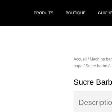
PRODUITS
BOUTIQUE
GUICH
Accueil
/
Machine bar
papa
/ Sucre barbe 
Sucre Bar
Descripti