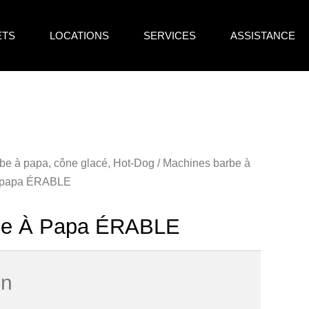
ETS
LOCATIONS
SERVICES
ASSISTANCE
be à papa, cône glacé, Hot-Dog
/
Machines barbe à
à papa ÉRABLE
be À Papa ÉRABLE
on