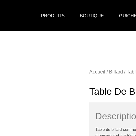
PRODUITS
BOUTIQUE
GUICH
Accueil
/
Billard
/
Tabl
Table De B
Descripti
Table de billard comme
monnayeur et système d