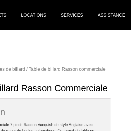
ETS
LOCATIONS
SERVICES
ASSISTANCE
es de billard
/ Table de billard Rasson commerciale
illard Rasson Commerciale
on
rciale 7 pieds Rasson Vanquish de style Anglaise avec
e retour de boules automatique. Ce format de table en