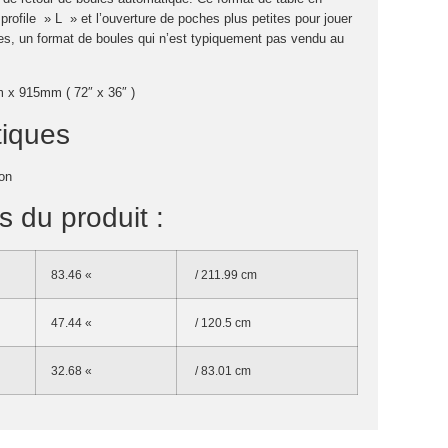
rofile » L » et l’ouverture de poches plus petites pour jouer
s, un format de boules qui n’est typiquement pas vendu au
 x 915mm ( 72″ x 36″ )
tiques
on
 du produit :
83.46 «
/ 211.99 cm
47.44 «
/ 120.5 cm
32.68 «
/ 83.01 cm