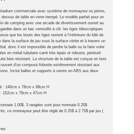
Stadium commerciale avec système de monnayeur ou jetons,
t dessus de table en verre trempé. Le modèle parfait pour un
in de camping avec une arcade de divertissement ouvert au
gardée dans un bac verrouillé à clé. les tiges télescopiques
isse que les bouts des tiges restent à l’intérieure du bâti de
le dans la surface de jeu sous la surface vitrée et à travers un
al, donc il est impossible de perdre la balle ou la faire voler.
ées en métal tubulaire carré très épais et robuste, peinturé
uite bien résistant. La structure de la table est conçue en bois
ecouvert d’un composé Arborite extrêmement résistant aux
tions. Inclut balles et supports à verres en ABS aux deux
é : 140cm x 78cm x 99cm H
e : 152cm x 79cm x 47cm H
monnaie 1.00$, 3 rangées sont pour monnaie 0.25$
nts, ce monnayeur peut être réglé de 0.25$ à 2.75$ par jeu (
ches