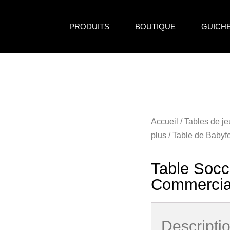
PRODUITS
BOUTIQUE
GUICH
Accueil
/
Tables de je
plus
/
Table de Babyf
Table Socc
Commercia
Descripti