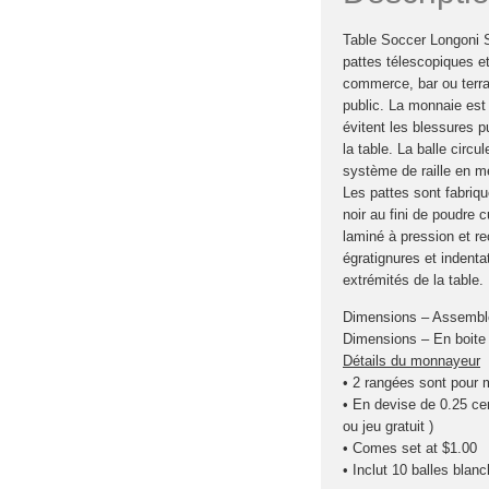
Table Soccer Longoni 
pattes télescopiques e
commerce, bar ou terra
public. La monnaie est 
évitent les blessures pu
la table. La balle circu
système de raille en mét
Les pattes sont fabriqu
noir au fini de poudre c
laminé à pression et r
égratignures et indenta
extrémités de la table.
Dimensions – Assembl
Dimensions – En boit
Détails du monnayeur
• 2 rangées sont pour 
• En devise de 0.25 ce
ou jeu gratuit )
• Comes set at $1.00
• Inclut 10 balles blan