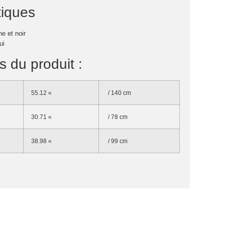
tiques
ne et noir
ui
 du produit :
55.12 «
/ 140 cm
30.71 «
/ 78 cm
38.98 «
/ 99 cm