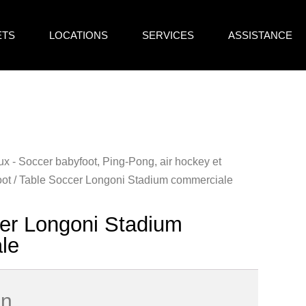
ETS
LOCATIONS
SERVICES
ASSISTANCE
ux - Soccer babyfoot, Ping-Pong, air hockey et
oot
/ Table Soccer Longoni Stadium commerciale
er Longoni Stadium
le
on